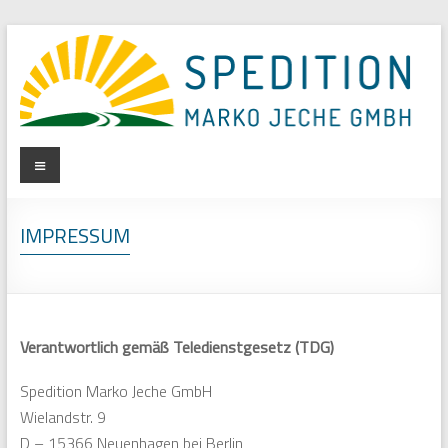
Zum
Inhalt
springen
Spedition
Menü
Marko
Jeche
IMPRESSUM
GmbH
Verantwortlich gemäß Teledienstgesetz (TDG)
Spedition Marko Jeche GmbH
Wielandstr. 9
D – 15366 Neuenhagen bei Berlin